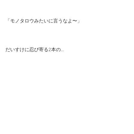
「モノタロウみたいに言うなよ〜」
だいすけに忍び寄る2本の…