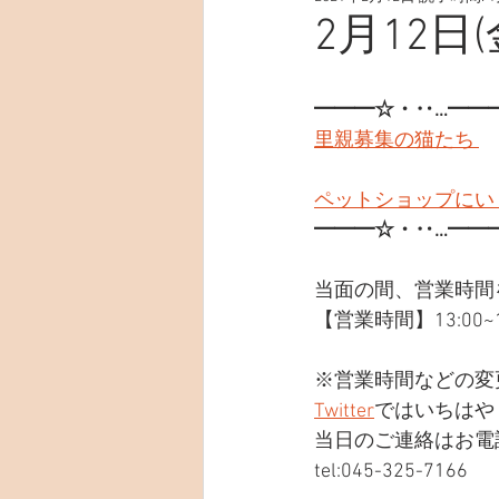
2月12日(
━━━☆・‥…━━
里親募集の猫たち 
ペットショップにい
━━━☆・‥…━━
当面の間、営業時間
【営業時間】13:00~19
※営業時間などの変
Twitter
ではいちはや
当日のご連絡はお電
tel:045-325-7166