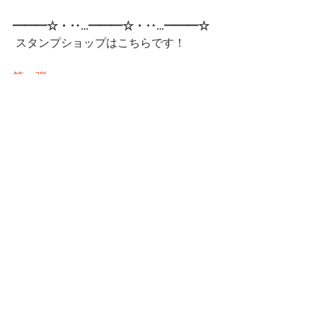
━━━☆・‥…━━━☆・‥…━━━☆
 スタンプショップはこちらです！
第一弾
第二弾
━━━☆・‥…━━━☆・‥…━━━☆
CatCafe Miysis 
mail: 
catcafemiysis@gmail.com
Web: 
http://www.cat-miysis.com/
Twitter: 
http://twitter.com/cat_miysis
━━━☆・‥…━━━☆・‥…━━━☆
ブログ