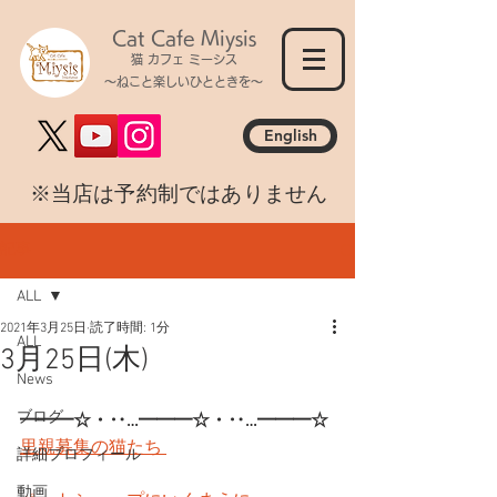
Cat Cafe Miysis
猫 カフェ ミーシス
～ねこと楽しいひとときを～
English
​※当店は予約制ではありません
記事
ALL
2021年3月25日
読了時間: 1分
ALL
3月25日(木)
News
ブログ
━━━☆・‥…━━━☆・‥…━━━☆
里親募集の猫たち 
詳細プロフィール
動画