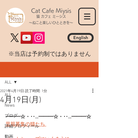
Cat Cafe Miysis
猫 カフェ ミーシス
～ねこと楽しいひとときを～
English
​※当店は予約制ではありません
記事
ALL
2021年4月19日
読了時間: 1分
ALL
4月19日(月)
News
ブログ
━━━☆・‥…━━━☆・‥…━━━☆
里親募集の猫たち 
詳細プロフィール
動画