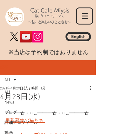
Cat Cafe Miysis
猫 カフェ ミーシス
～ねこと楽しいひとときを～
English
​※当店は予約制ではありません
記事
ALL
2021年4月29日
読了時間: 1分
ALL
4月28日(水)
News
ブログ
━━━☆・‥…━━━☆・‥…━━━☆
里親募集の猫たち 
詳細プロフィール
動画