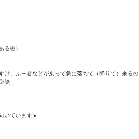
ある棚）
すけ、ふー君などが乗って急に落ちて（降りて）来るの
笑
向いています☀️