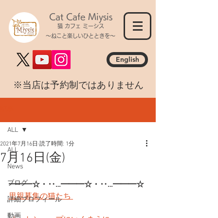
Cat Cafe Miysis
猫 カフェ ミーシス
～ねこと楽しいひとときを～
English
​※当店は予約制ではありません
記事
ALL
2021年7月16日
読了時間: 1分
ALL
7月16日(金)
News
ブログ
━━━☆・‥…━━━☆・‥…━━━☆
里親募集の猫たち 
詳細プロフィール
動画