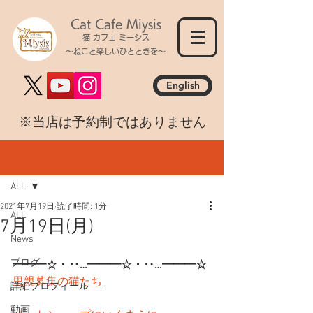
Cat Cafe Miysis
猫 カフェ ミーシス
～ねこと楽しいひとときを～
English
​※当店は予約制ではありません
記事
ALL
2021年7月19日
読了時間: 1分
ALL
7月19日(月)
News
ブログ
━━━☆・‥…━━━☆・‥…━━━☆
里親募集の猫たち 
詳細プロフィール
動画