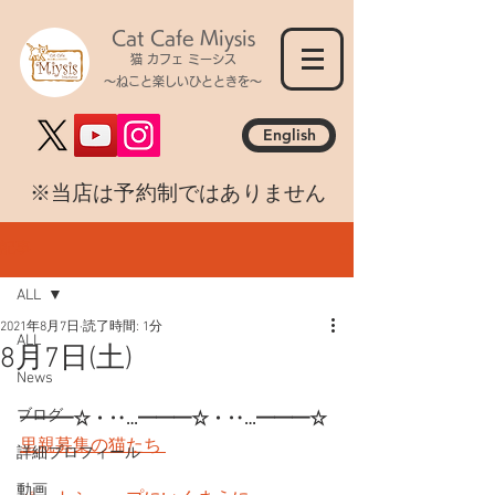
Cat Cafe Miysis
猫 カフェ ミーシス
～ねこと楽しいひとときを～
English
​※当店は予約制ではありません
記事
ALL
2021年8月7日
読了時間: 1分
ALL
8月7日(土)
News
ブログ
━━━☆・‥…━━━☆・‥…━━━☆
里親募集の猫たち 
詳細プロフィール
動画