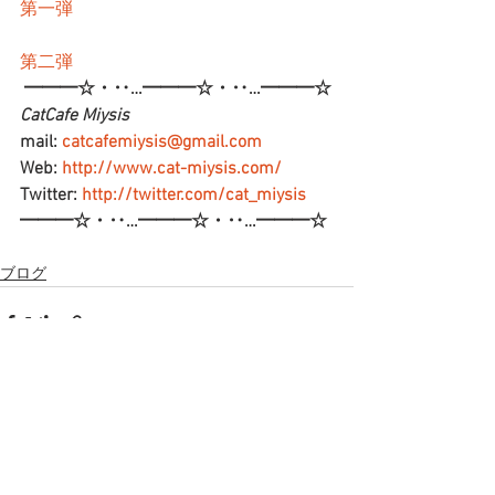
第一弾
第二弾
━━━☆・‥…━━━☆・‥…━━━☆
CatCafe Miysis 
mail: 
catcafemiysis@gmail.com
Web: 
http://www.cat-miysis.com/
Twitter: 
http://twitter.com/cat_miysis
━━━☆・‥…━━━☆・‥…━━━☆
ブログ
すべて表示
最新記事