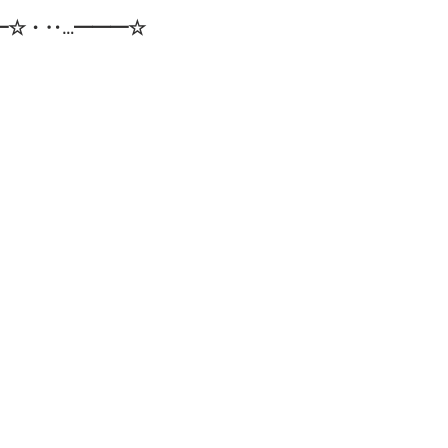
━☆・‥…━━━☆