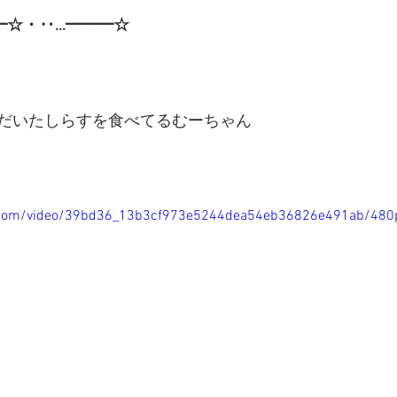
━☆・‥…━━━☆
だいたしらすを食べてるむーちゃん
tic.com/video/39bd36_13b3cf973e5244dea54eb36826e491ab/480