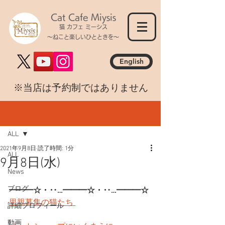
Cat Cafe Miysis
猫 カフェ ミーシス
～ねこと楽しいひとときを～
English
​※当店は予約制ではありません
記事
ALL
2021年9月8日
読了時間: 1分
ALL
9月8日(水)
News
ブログ
━━━☆・‥…━━━☆・‥…━━━☆
里親募集の猫たち 
詳細プロフィール
動画