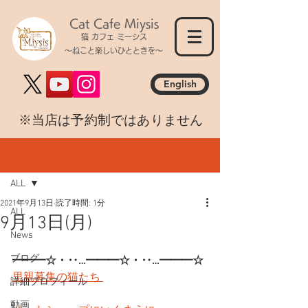
Cat Cafe Miysis
猫 カフェ ミーシス
～ねこと楽しいひとときを～
English
​※当店は予約制ではありません
記事
ALL
2021年9月13日
読了時間: 1分
ALL
9月13日(月)
News
ブログ
━━━☆・‥…━━━☆・‥…━━━☆
里親募集の猫たち 
詳細プロフィール
動画