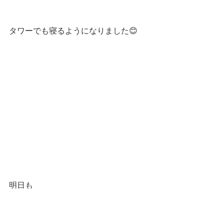
タワーでも寝るようになりました😊
明日も
━━━☆・‥…━━━☆・‥…━━━☆
 スタンプショップはこちらです！