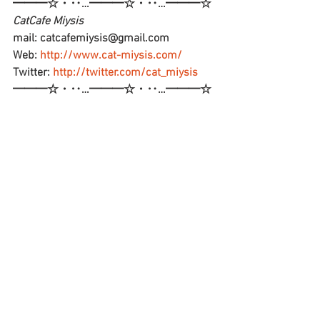
━━━☆・‥…━━━☆・‥…━━━☆
CatCafe Miysis 
mail: catcafemiysis@gmail.com
Web: 
http://www.cat-miysis.com/
Twitter: 
http://twitter.com/cat_miysis
━━━☆・‥…━━━☆・‥…━━━☆