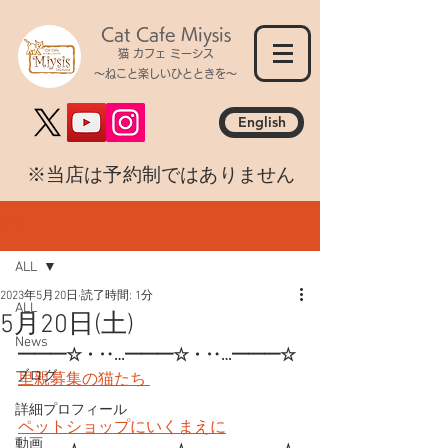
Cat Cafe Miysis
猫 カフェ ミーシス
～ねこと楽しいひとときを～
English
​※当店は予約制ではありません
記事
ALL
2023年5月20日
読了時間: 1分
ALL
5月20日(土)
News
━━━☆・‥…━━━☆・‥…━━━☆
ブログ
里親募集の猫たち 
詳細プロフィール
ペットショップにいくまえに
動画