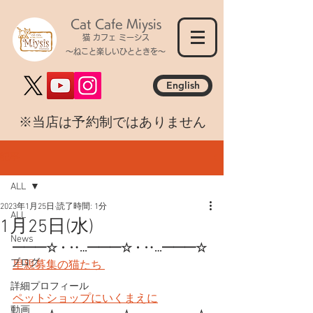
Cat Cafe Miysis
猫 カフェ ミーシス
～ねこと楽しいひとときを～
English
​※当店は予約制ではありません
記事
ALL
2023年1月25日
読了時間: 1分
ALL
1月25日(水)
News
━━━☆・‥…━━━☆・‥…━━━☆
ブログ
里親募集の猫たち 
詳細プロフィール
ペットショップにいくまえに
動画