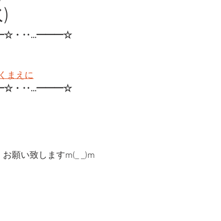
)
━☆・‥…━━━☆
くまえに
━☆・‥…━━━☆
願い致しますm(_ _)m