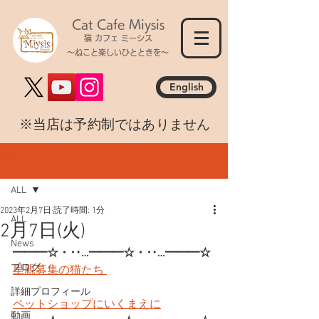
Cat Cafe Miysis
猫 カフェ ミーシス
～ねこと楽しいひとときを～
English
​※当店は予約制ではありません
記事
ALL
2023年2月7日
読了時間: 1分
ALL
2月7日(火)
News
━━━☆・‥…━━━☆・‥…━━━☆
ブログ
里親募集の猫たち 
詳細プロフィール
ペットショップにいくまえに
動画