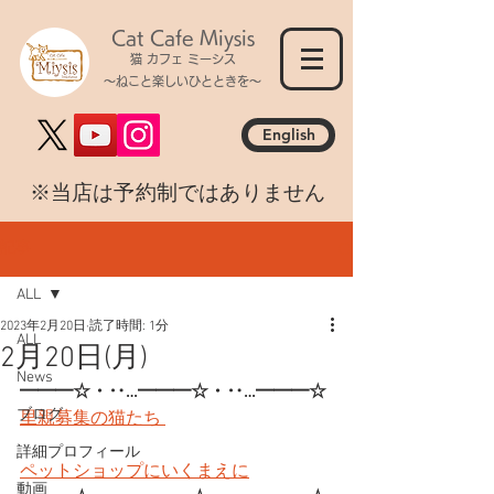
Cat Cafe Miysis
猫 カフェ ミーシス
～ねこと楽しいひとときを～
English
​※当店は予約制ではありません
記事
ALL
2023年2月20日
読了時間: 1分
ALL
2月20日(月)
News
━━━☆・‥…━━━☆・‥…━━━☆
ブログ
里親募集の猫たち 
詳細プロフィール
ペットショップにいくまえに
動画