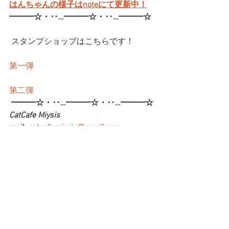
はんちゃんの様子はnoteにて更新中！
━━━☆・‥…━━━☆・‥…━━━☆
 スタンプショップはこちらです！
第一弾
第二弾
━━━☆・‥…━━━☆・‥…━━━☆
CatCafe Miysis 
mail: 
catcafemiysis@gmail.com
Web: 
http://www.cat-miysis.com/
Twitter: 
http://twitter.com/cat_miysis
━━━☆・‥…━━━☆・‥…━━━☆
ブログ