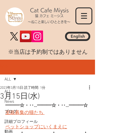
Cat Cafe Miysis
猫 カフェ ミーシス
～ねこと楽しいひとときを～
English
​※当店は予約制ではありません
記事
ALL
2023年3月15日
読了時間: 1分
ALL
3月15日(水)
News
━━━☆・‥…━━━☆・‥…━━━☆
ブログ
里親募集の猫たち 
詳細プロフィール
ペットショップにいくまえに
動画