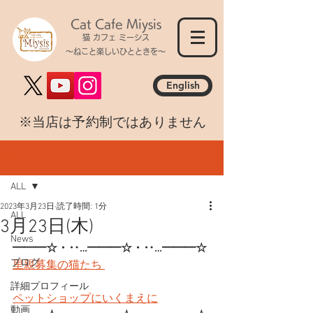
Cat Cafe Miysis
猫 カフェ ミーシス
～ねこと楽しいひとときを～
English
​※当店は予約制ではありません
記事
ALL
2023年3月23日
読了時間: 1分
ALL
3月23日(木)
News
━━━☆・‥…━━━☆・‥…━━━☆
ブログ
里親募集の猫たち 
詳細プロフィール
ペットショップにいくまえに
動画