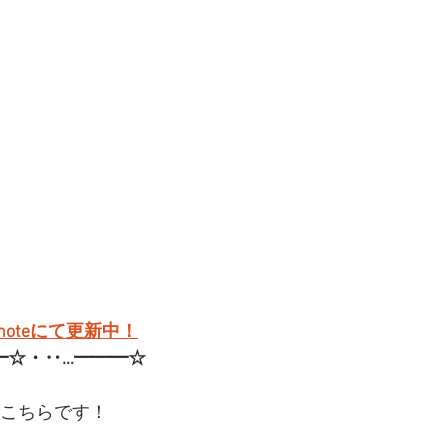
oteにて更新中！
━☆・‥…━━━☆
はこちらです！