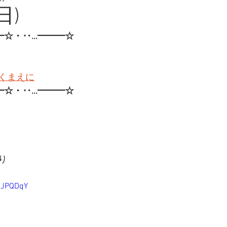
日)
━☆・‥…━━━☆
くまえに
━☆・‥…━━━☆
り
RJPQDqY