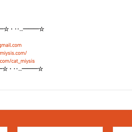
━☆・‥…━━━☆
gmail.com
-miysis.com/
r.com/cat_miysis
━☆・‥…━━━☆