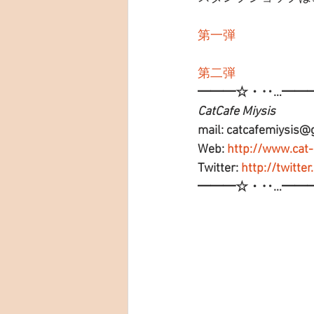
第一弾
第二弾
━━━☆・‥…━━
CatCafe Miysis 
mail: catcafemiysis@
Web: 
http://www.cat
Twitter: 
http://twitte
━━━☆・‥…━━