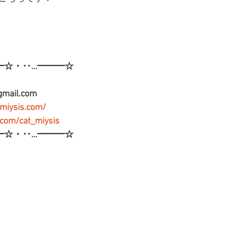
━☆・‥…━━━☆
gmail.com
-miysis.com/
r.com/cat_miysis
━☆・‥…━━━☆