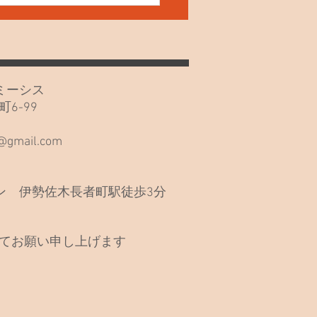
20日(月)久しぶりでごめん
い🙏
カフェミーシス
6-99
階
s@gmail.com
 伊勢佐木長者町駅徒歩3分
てお願い申し上げます