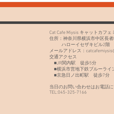
7月30日(木) お知らせや最近
7月
のねこたち
なさ
Cat Cafe Miysis キャット
住所：神奈川県横浜市中区長者町
ハローイセザキビル2
メールアドレス：
catcafemiysi
交通アクセス
■JR関内駅 徒歩5分
■横浜市営地下鉄ブルーライン
■京急日ノ出町駅 徒歩7分
当日のお問い合わせはお電話に
TEL:045-325-7166