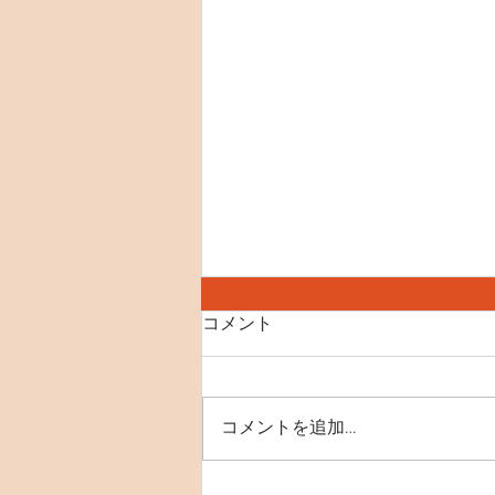
8月8日(土) 世界ねこの日
コメント
【SNS】 instagram X(Twitter)
YouTube 【おすすめ記事】 里親
募集の猫たち ペットショップに
コメントを追加…
いくまえに 初めてご来店をお考
えのお客様へ(お子様とのご利用
をご検討のお客様へ) ミーシス