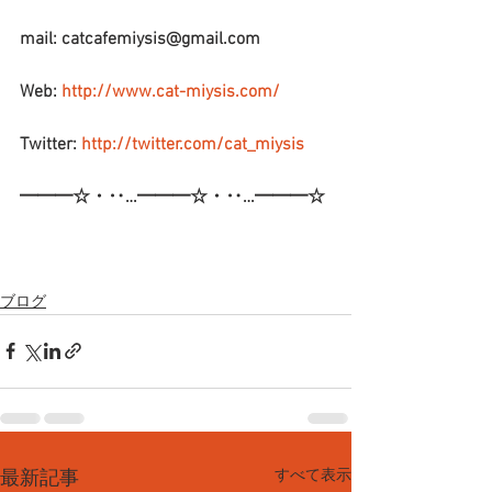
mail: catcafemiysis@gmail.com
Web: 
http://www.cat-miysis.com/
Twitter: 
http://twitter.com/cat_miysis
━━━☆・‥…━━━☆・‥…━━━☆
ブログ
すべて表示
最新記事