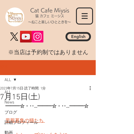
Cat Cafe Miysis
猫 カフェ ミーシス
～ねこと楽しいひとときを～
English
​※当店は予約制ではありません
記事
ALL
2023年7月15日
読了時間: 1分
ALL
7月15日(土)
News
━━━☆・‥…━━━☆・‥…━━━☆
ブログ
里親募集の猫たち 
詳細プロフィール
動画