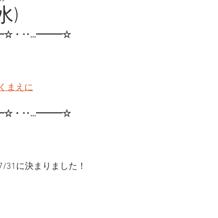
水)
━☆・‥…━━━☆
くまえに
━☆・‥…━━━☆ 
/31に決まりました！