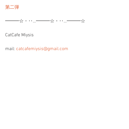
第二弾
━━━☆・‥…━━━☆・‥…━━━☆
CatCafe Miysis 
mail: 
catcafemiysis@gmail.com
Web: 
http://www.cat-miysis.com/
Twitter: 
http://twitter.com/cat_miysis
━━━☆・‥…━━━☆・‥…━━━☆