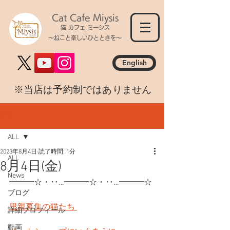
Cat Cafe Miysis
猫 カフェ ミーシス
～ねこと楽しいひとときを～
English
​※当店は予約制ではありません
記事
ALL
2023年8月4日
読了時間: 1分
ALL
8月4日(金)
News
━━━☆・‥…━━━☆・‥…━━━☆
ブログ
里親募集の猫たち 
詳細プロフィール
動画