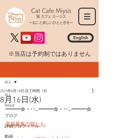
Cat Cafe Miysis
猫 カフェ ミーシス
～ねこと楽しいひとときを～
English
​※当店は予約制ではありません
記事
ALL
2023年8月16日
読了時間: 1分
ALL
8月16日(水)
News
━━━☆・‥…━━━☆・‥…━━━☆
ブログ
里親募集の猫たち 
詳細プロフィール
動画