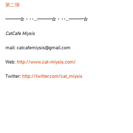
第二弾
━━━☆・‥…━━━☆・‥…━━━☆
CatCafe Miysis 
mail: catcafemiysis@gmail.com
Web: 
http://www.cat-miysis.com/
Twitter: 
http://twitter.com/cat_miysis
━━━☆・‥…━━━☆・‥…━━━☆
ブログ