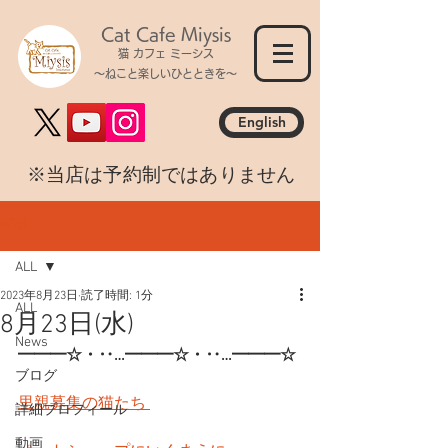
Cat Cafe Miysis
猫 カフェ ミーシス
～ねこと楽しいひとときを～
English
​※当店は予約制ではありません
記事
ALL
2023年8月23日
読了時間: 1分
ALL
8月23日(水)
News
━━━☆・‥…━━━☆・‥…━━━☆
ブログ
里親募集の猫たち 
詳細プロフィール
動画