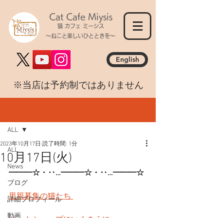
Cat Cafe Miysis
猫 カフェ ミーシス
～ねこと楽しいひとときを～
English
​※当店は予約制ではありません
記事
ALL
2023年10月17日
読了時間: 1分
ALL
10月17日(火)
News
━━━☆・‥…━━━☆・‥…━━━☆
ブログ
里親募集の猫たち 
詳細プロフィール
動画