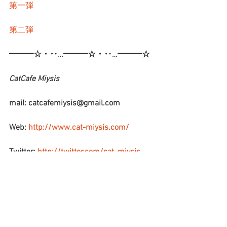
第一弾
第二弾
━━━☆・‥…━━━☆・‥…━━━☆
CatCafe Miysis 
mail: catcafemiysis@gmail.com
Web: 
http://www.cat-miysis.com/
Twitter: 
http://twitter.com/cat_miysis
━━━☆・‥…━━━☆・‥…━━━☆
ブログ