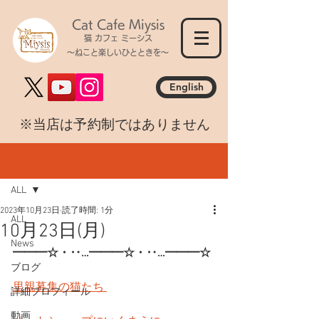
Cat Cafe Miysis
猫 カフェ ミーシス
～ねこと楽しいひとときを～
English
​※当店は予約制ではありません
記事
ALL
2023年10月23日
読了時間: 1分
ALL
10月23日(月)
News
━━━☆・‥…━━━☆・‥…━━━☆
ブログ
里親募集の猫たち 
詳細プロフィール
動画