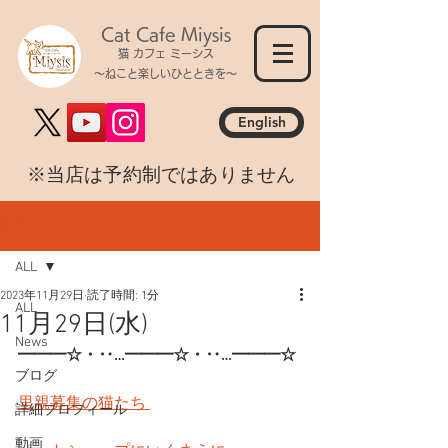
Cat Cafe Miysis
猫 カフェ ミーシス
～ねこと楽しいひとときを～
English
​※当店は予約制ではありません
記事
ALL
2023年11月29日
読了時間: 1分
ALL
11月29日(水)
News
━━━☆・‥…━━━☆・‥…━━━☆
ブログ
里親募集の猫たち 
詳細プロフィール
動画