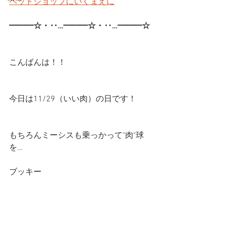
ペットショップにいくまえに
━━━☆・‥…━━━☆・‥…━━━☆ 
こんばんは！！
今日は11/29（いい肉）の日です！
もちろんミーシスも乗っかって"肉"球
を…
ブッキー