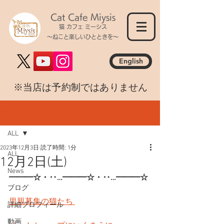
Cat Cafe Miysis
猫 カフェ ミーシス
～ねこと楽しいひとときを～
English
​※当店は予約制ではありません
記事
ALL
2023年12月3日
読了時間: 1分
ALL
12月2日(土)
News
━━━☆・‥…━━━☆・‥…━━━☆
ブログ
里親募集の猫たち 
詳細プロフィール
動画