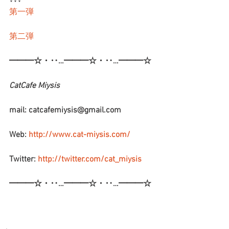
↓↓↓
第一弾
第二弾
━━━☆・‥…━━━☆・‥…━━━☆
CatCafe Miysis 
mail: catcafemiysis@gmail.com
Web: 
http://www.cat-miysis.com/
Twitter: 
http://twitter.com/cat_miysis
━━━☆・‥…━━━☆・‥…━━━☆