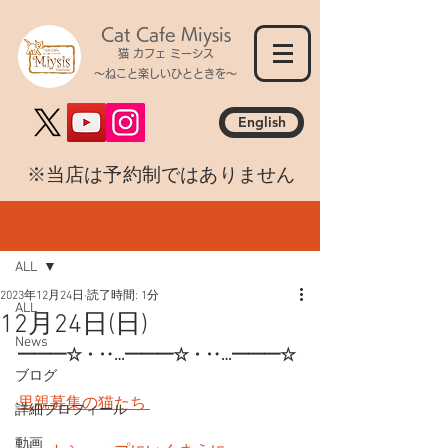
Cat Cafe Miysis
猫 カフェ ミーシス
～ねこと楽しいひとときを～
English
​※当店は予約制ではありません
記事
ALL
2023年12月24日
読了時間: 1分
ALL
12月24日(日)
News
━━━☆・‥…━━━☆・‥…━━━☆
ブログ
里親募集の猫たち 
詳細プロフィール
動画