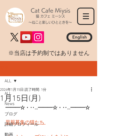
Cat Cafe Miysis
猫 カフェ ミーシス
～ねこと楽しいひとときを～
English
​※当店は予約制ではありません
記事
ALL
2024年1月15日
読了時間: 1分
ALL
1月15日(月)
News
━━━☆・‥…━━━☆・‥…━━━☆
ブログ
里親募集の猫たち 
詳細プロフィール
動画