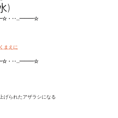
水)
━☆・‥…━━━☆
くまえに
━☆・‥…━━━☆ 
上げられたアザラシになる