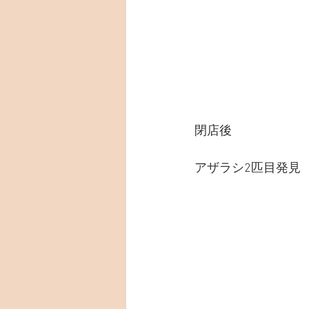
閉店後
アザラシ2匹目発見