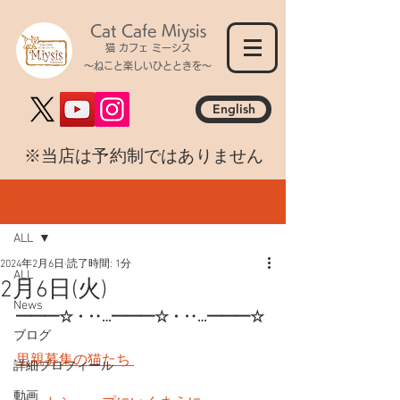
Cat Cafe Miysis
猫 カフェ ミーシス
～ねこと楽しいひとときを～
English
​※当店は予約制ではありません
記事
ALL
2024年2月6日
読了時間: 1分
ALL
2月6日(火)
News
━━━☆・‥…━━━☆・‥…━━━☆
ブログ
里親募集の猫たち 
詳細プロフィール
動画