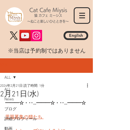
Cat Cafe Miysis
猫 カフェ ミーシス
～ねこと楽しいひとときを～
English
​※当店は予約制ではありません
記事
ALL
2024年2月21日
読了時間: 1分
ALL
2月21日(水)
News
━━━☆・‥…━━━☆・‥…━━━☆
ブログ
里親募集の猫たち 
詳細プロフィール
動画