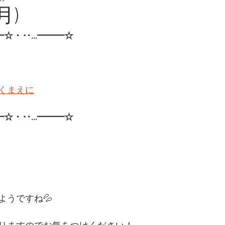
月)
━☆・‥…━━━☆
くまえに
━☆・‥…━━━☆ 
ようですね💦