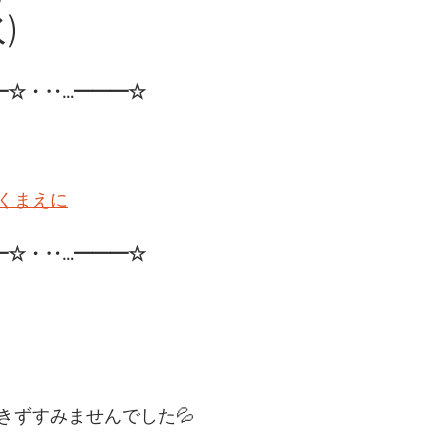
)
━☆・‥…━━━☆
くまえに
━☆・‥…━━━☆ 
きずすみませんでした💦