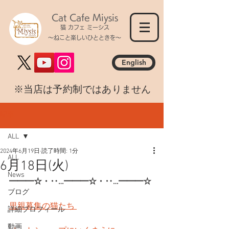
Cat Cafe Miysis
猫 カフェ ミーシス
～ねこと楽しいひとときを～
English
​※当店は予約制ではありません
記事
ALL
2024年6月19日
読了時間: 1分
ALL
6月18日(火)
News
━━━☆・‥…━━━☆・‥…━━━☆
ブログ
里親募集の猫たち 
詳細プロフィール
動画