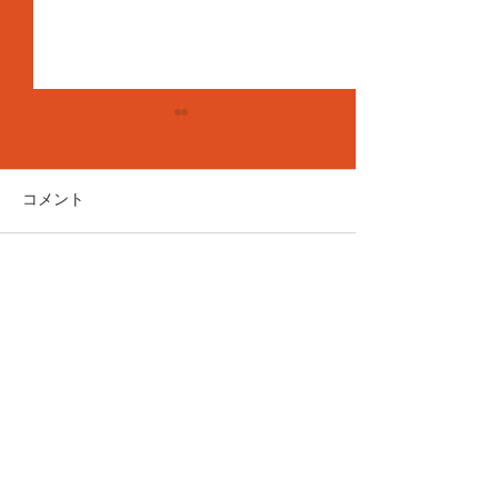
コメント
コメントを追加…
7月20日(月)久しぶりでご
7月4日(土) ね
めんなさい🙏
き！
Do Not Sell My Personal Information
■営業時間
13:00-19:00(最終入店18:00)