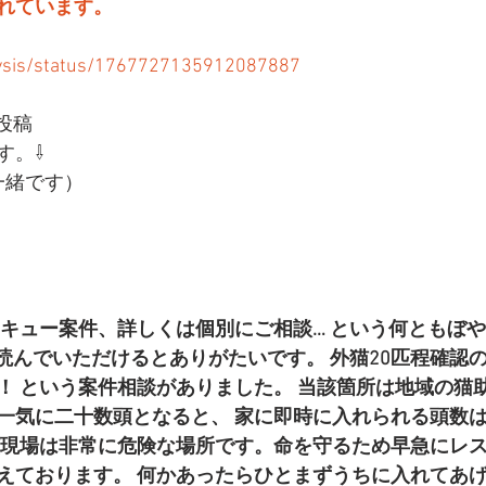
れています。
iysis/status/1767727135912087887
投稿
す。⇩
一緒です）
スキュー案件、詳しくは個別にご相談… という何ともぼ
 読んでいただけるとありがたいです。 外猫20匹程確認
！ という案件相談がありました。 当該箇所は地域の猫
一気に二十数頭となると、 家に即時に入れられる頭数
該現場は非常に危険な場所です。命を守るため早急にレ
えております。 何かあったらひとまずうちに入れてあ