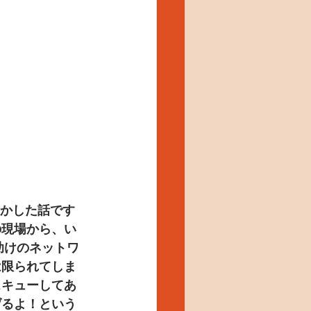
やかした話です
の現場から、い
助けのネットワ
は限られてしま
スキューしてあ
げるよ！という