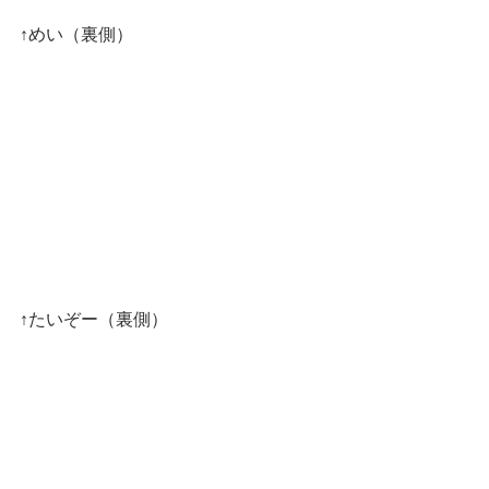
↑めい（裏側）
↑たいぞー（裏側）