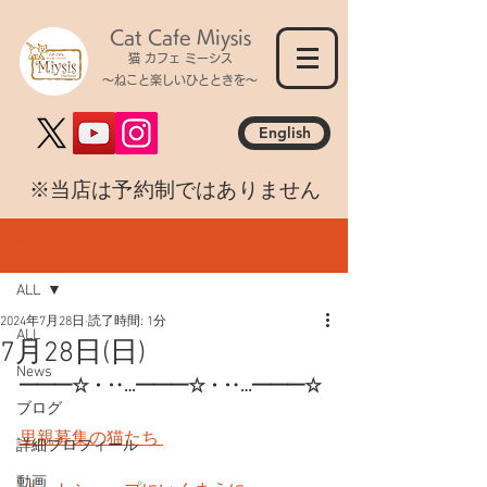
Cat Cafe Miysis
猫 カフェ ミーシス
～ねこと楽しいひとときを～
English
​※当店は予約制ではありません
記事
ALL
2024年7月28日
読了時間: 1分
ALL
7月28日(日)
News
━━━☆・‥…━━━☆・‥…━━━☆
ブログ
里親募集の猫たち 
詳細プロフィール
動画