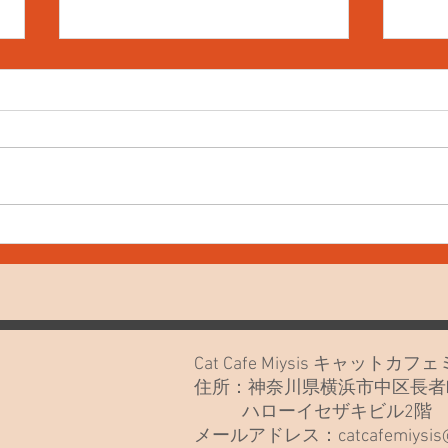
7月
7月20日(月)久しぶりでごめん
なさい🙏
Cat Cafe Miysis キャット
住所：神奈川県横浜市中区長者町
ハローイセザキビル2
メールアドレス：
catcafemiysi