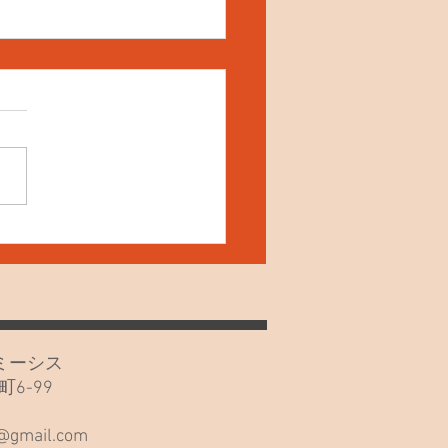
4日(土) ねこの夜鳴き！
カフェミーシス
6-99
階
s@gmail.com