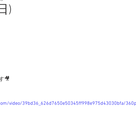
日)
🎥
ic.com/video/39bd36_626d7650e50345ff998e975d43030bfa/360