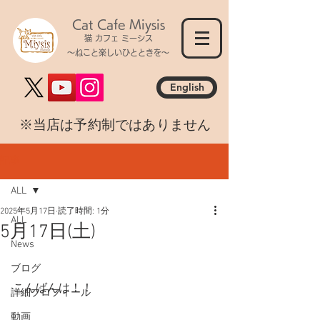
Cat Cafe Miysis
猫 カフェ ミーシス
～ねこと楽しいひとときを～
English
​※当店は予約制ではありません
記事
ALL
2025年5月17日
読了時間: 1分
ALL
5月17日(土)
News
ブログ
こんばんは！！
詳細プロフィール
動画