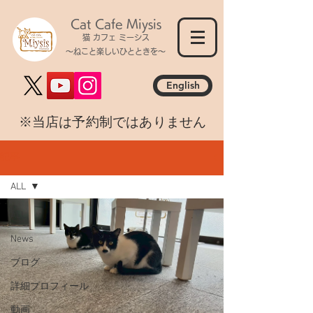
Cat Cafe Miysis
猫 カフェ ミーシス
～ねこと楽しいひとときを～
English
​※当店は予約制ではありません
記事
ALL
ALL
News
ブログ
詳細プロフィール
動画