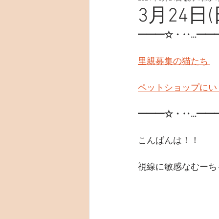
3月24日(
━━━☆・‥…━━
里親募集の猫たち 
ペットショップにい
━━━☆・‥…━━
こんばんは！！
視線に敏感なむーち