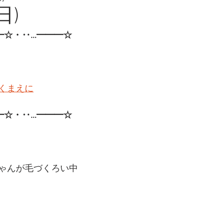
日)
━☆・‥…━━━☆
くまえに
━☆・‥…━━━☆ 
ゃんが毛づくろい中