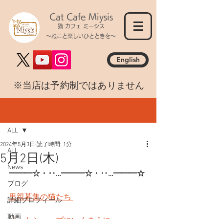
Cat Cafe Miysis
猫 カフェ ミーシス
～ねこと楽しいひとときを～
English
​※当店は予約制ではありません
記事
ALL
2024年5月3日
読了時間: 1分
ALL
5月2日(木)
News
━━━☆・‥…━━━☆・‥…━━━☆
ブログ
里親募集の猫たち 
詳細プロフィール
動画