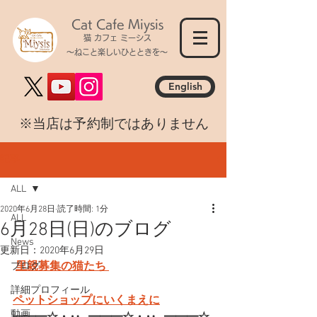
Cat Cafe Miysis
猫 カフェ ミーシス
～ねこと楽しいひとときを～
English
​※当店は予約制ではありません
記事
ALL
2020年6月28日
読了時間: 1分
ALL
6月28日(日)のブログ
News
更新日：
2020年6月29日
里親募集の猫たち 
ブログ
詳細プロフィール
ペットショップにいくまえに
動画