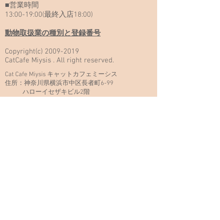
■営業時間
13:00-19:00(最終入店18:00)
動物取扱業の種別と登録番号
Copyright(c)
2009-2019
CatCafe Miysis . All right reserved.
Cat Cafe Miysis キャットカフェミーシス
住所：神奈川県横浜市中区長者町6-99
ハローイセザキビル2階
メールアドレス：
catcafemiysis@gmail.com
交通アクセス
■JR関内駅 徒歩5分
■横浜市営地下鉄ブルーライン 伊勢佐木長者町
駅徒歩3分
■京急日ノ出町駅 徒歩7分
当日のお問い合わせはお電話にてお願い申し上げま
す
TEL:
045-325-7166