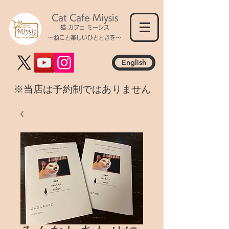
Cat Cafe Miysis
猫 カフェ ミーシス
～ねこと楽しいひとときを～
English
​※当店は予約制ではありません