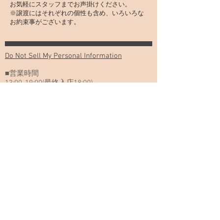
お気軽にスタッフまでお声掛けください。

※譲渡にはそれぞれの個性も含め、いろいろな
お約束事がございます。
Do Not Sell My Personal Information
■営業時間
13:00-19:00(最終入店18:00)
動物取扱業の種別と登録番号
Copyright(c)
2009-2019
CatCafe Miysis . All right reserved.
Cat Cafe Miysis キャットカフェミーシス
住所：神奈川県横浜市中区長者町6-99
ハローイセザキビル2階
メールアドレス：
catcafemiysis@gmail.com
交通アクセス
■JR関内駅 徒歩5分
■横浜市営地下鉄ブルーライン 伊勢佐木長者町
駅徒歩3分
■京急日ノ出町駅 徒歩7分