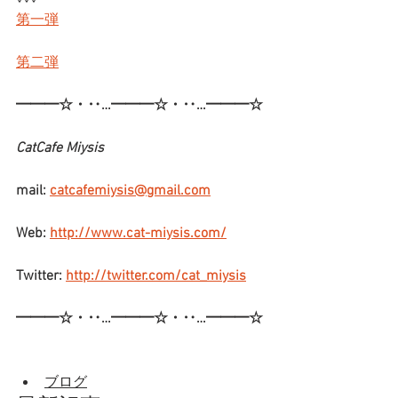
第一弾
第二弾
━━━☆・‥…━━━☆・‥…━━━☆
CatCafe Miysis
mail: 
catcafemiysis@gmail.com
Web: 
http://www.cat-miysis.com/
Twitter: 
http://twitter.com/cat_miysis
━━━☆・‥…━━━☆・‥…━━━☆
ブログ