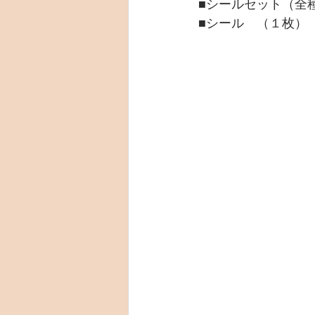
■シールセット（全
■シール　（１枚）